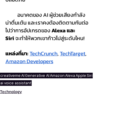
	อนาคตของ AI ผู้ช่วยเสียงกำลัง
น่าตื่นเต้น และเราคงต้องติดตามกันต่อ
ไปว่าการอัปเกรดของ 
Alexa และ 
Siri
 จะทำให้พวกเขาก้าวไปสู่ระดับไหน!
แหล่งที่มา: 
TechCrunch
, 
TechTarget
, 
Amazon Developers
creativeme
AI
Generative AI
Amazon
Alexa
Apple
Siri
ai voice assistant
Technology
Digital
News