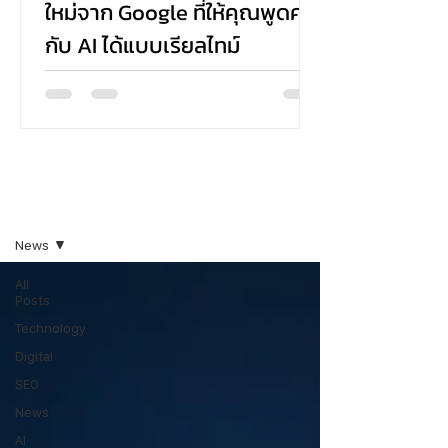
ใหม่จาก Google ที่ให้คุณพูดคุย
กับ AI ได้แบบเรียลไทม์
Google ได้เปิดตัวฟีเจอร์ใหม่ในชื่อ Search Live ที่
ช่วยให้ผู้ใช้งานสามารถค้นหาข้อมูลด้วยเสียง พูดคุย
กับ AI แบบโต้ตอบ และได้รับคำตอบพร้อมลิงก์ที่
เกี่ยวข้อง—all แบบเรียลไทม์ ผ่านแอป Google บน
Android และ iOS โดยตอนนี้เปิดให้ทดลองเฉพาะใน
สหรัฐอเมริกาสำหรับผู้ที่เข้าร่วมใน AI Mode ผ่าน
Blogs
Search Labs
News
All
Posts
Technology
Digital
SEO
News
AI