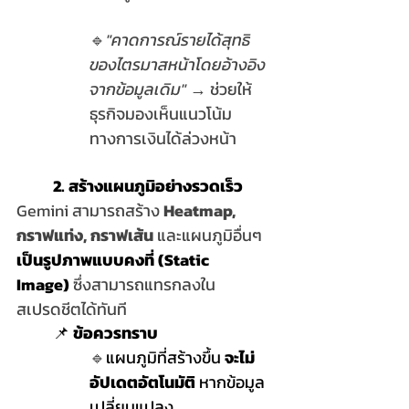
🔹
"คาดการณ์รายได้สุทธิ
ของไตรมาสหน้าโดยอ้างอิง
จากข้อมูลเดิม"
 → ช่วยให้
ธุรกิจมองเห็นแนวโน้ม
ทางการเงินได้ล่วงหน้า
	2. สร้างแผนภูมิอย่างรวดเร็ว 
Gemini สามารถสร้าง 
Heatmap, 
กราฟแท่ง, กราฟเส้น
 และแผนภูมิอื่นๆ 
เป็นรูปภาพแบบคงที่ (Static 
Image)
 ซึ่งสามารถแทรกลงใน
สเปรดชีตได้ทันที
	📌 
ข้อควรทราบ
🔹
แผนภูมิที่สร้างขึ้น 
จะไม่
อัปเดตอัตโนมัติ
 หากข้อมูล
เปลี่ยนแปลง