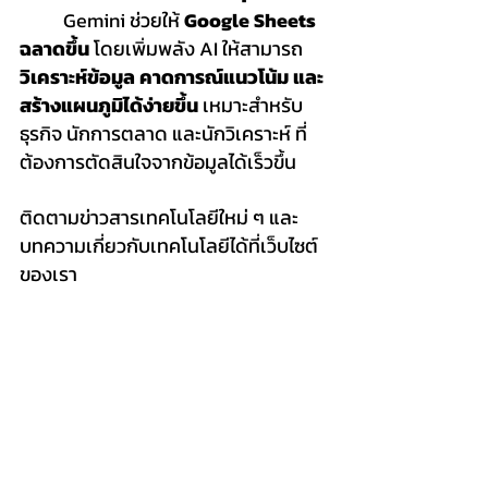
	Gemini ช่วยให้ 
Google Sheets 
ฉลาดขึ้น
 โดยเพิ่มพลัง AI ให้สามารถ 
วิเคราะห์ข้อมูล คาดการณ์แนวโน้ม และ
สร้างแผนภูมิได้ง่ายขึ้น
 เหมาะสำหรับ
ธุรกิจ นักการตลาด และนักวิเคราะห์ ที่
ต้องการตัดสินใจจากข้อมูลได้เร็วขึ้น
ติดตามข่าวสารเทคโนโลยีใหม่ ๆ และ
บทความเกี่ยวกับเทคโนโลยีได้ที่เว็บไซต์
ของเรา
แหล่งที่มา:
TechCrunch
, 
Google 
Docs Editor Help
, 
Google 
Workspace
creativeme
AI
AI For Work
Generative AI
Chatbot
Gemini
Google Sheets
Technology