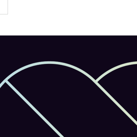
 Firefly บุกมือถือ! แอป
สรรค์ภาพและวิดีโอด้วย AI
มรองรับโมเดลจากหลายค่าย