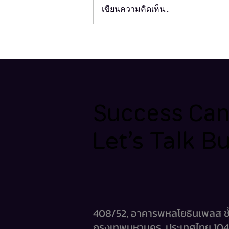
เขียนความคิดเห็น…
Search Live คืออะไร? ฟีเจอร์ใหม่
จาก Google ที่ให้คุณพูดคุยกับ AI
ได้แบบเรียลไทม์
Success Can'
Let’s Talk B
Let’s Talk B
408/52, อาคารพหลโยธินเพลส ชั้
กรุงเทพมหานคร, ประเทศไทย 10