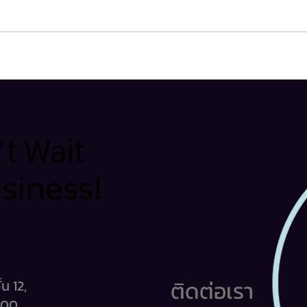
Midjourney เปิดตัว V1 โมเดล
Adobe
วิดีโอ AI ตัวแรก ใช้งานได้แล้ววัน
สร้าง
นี้!
พร้อ
t Wait
usiness!
usiness!
ติดต่อเรา
น 12,
400