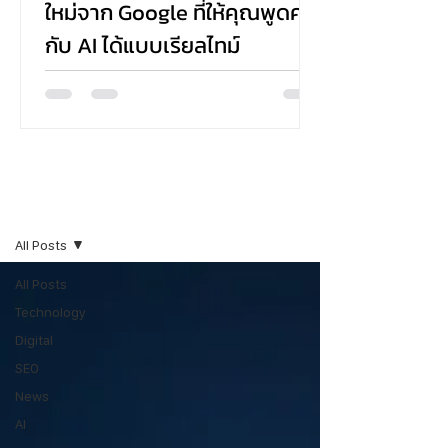
ใหม่จาก Google ที่ให้คุณพูดคุย
กับ AI ได้แบบเรียลไทม์
Google ได้เปิดตัวฟีเจอร์ใหม่ในชื่อ Search Live ที่
ช่วยให้ผู้ใช้งานสามารถค้นหาข้อมูลด้วยเสียง พูดคุย
กับ AI แบบโต้ตอบ และได้รับคำตอบพร้อมลิงก์ที่
เกี่ยวข้อง—all แบบเรียลไทม์ ผ่านแอป Google บน
Android และ iOS โดยตอนนี้เปิดให้ทดลองเฉพาะใน
สหรัฐอเมริกาสำหรับผู้ที่เข้าร่วมใน AI Mode ผ่าน
Blogs
Search Labs
All Posts
All Posts
Technology
Digital
SEO
News
AI