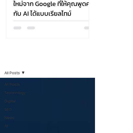
ใหม่จาก Google ที่ให้คุณพูดคุย
กับ AI ได้แบบเรียลไทม์
Google ได้เปิดตัวฟีเจอร์ใหม่ในชื่อ Search Live ที่
ช่วยให้ผู้ใช้งานสามารถค้นหาข้อมูลด้วยเสียง พูดคุย
กับ AI แบบโต้ตอบ และได้รับคำตอบพร้อมลิงก์ที่
เกี่ยวข้อง—all แบบเรียลไทม์ ผ่านแอป Google บน
Android และ iOS โดยตอนนี้เปิดให้ทดลองเฉพาะใน
สหรัฐอเมริกาสำหรับผู้ที่เข้าร่วมใน AI Mode ผ่าน
Blogs
Search Labs
All Posts
All Posts
Technology
Digital
SEO
News
AI