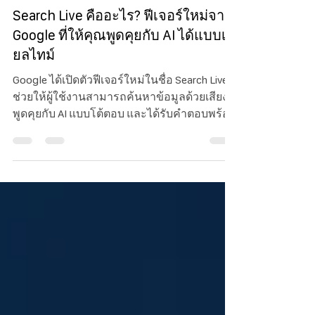
20 มิ.ย. 2568
ยาว 1 นาที
Search Live คืออะไร? ฟีเจอร์ใหม่จาก
Google ที่ให้คุณพูดคุยกับ AI ได้แบบเรี
ยลไทม์
Google ได้เปิดตัวฟีเจอร์ใหม่ในชื่อ Search Live ที่
ช่วยให้ผู้ใช้งานสามารถค้นหาข้อมูลด้วยเสียง
พูดคุยกับ AI แบบโต้ตอบ และได้รับคำตอบพร้อม
ลิงก์ที่เกี่ยวข้อง—all แบบเรียลไทม์ ผ่านแอป
Google บน Android และ iOS โดยตอนนี้เปิดให้
ทดลองเฉพาะในสหรัฐอเมริกาสำหรับผู้ที่เข้า
ร่วมใน AI Mode ผ่าน Search Labs