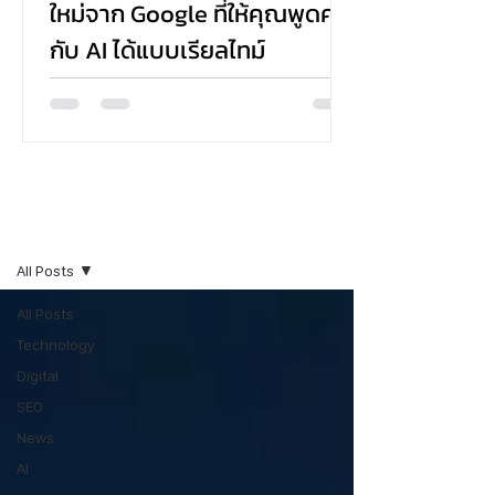
ใหม่จาก Google ที่ให้คุณพูดคุย
กับ AI ได้แบบเรียลไทม์
Google ได้เปิดตัวฟีเจอร์ใหม่ในชื่อ Search Live ที่
ช่วยให้ผู้ใช้งานสามารถค้นหาข้อมูลด้วยเสียง พูดคุย
กับ AI แบบโต้ตอบ และได้รับคำตอบพร้อมลิงก์ที่
เกี่ยวข้อง—all แบบเรียลไทม์ ผ่านแอป Google บน
Android และ iOS โดยตอนนี้เปิดให้ทดลองเฉพาะใน
สหรัฐอเมริกาสำหรับผู้ที่เข้าร่วมใน AI Mode ผ่าน
Blogs
Search Labs
All Posts
All Posts
Technology
Digital
SEO
News
AI